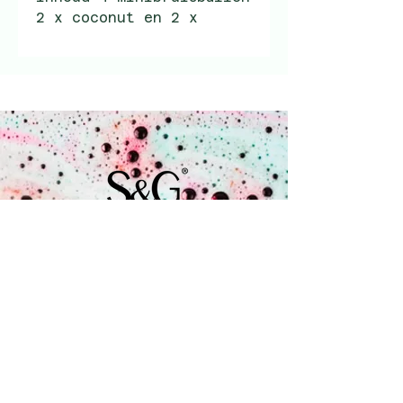
2 x coconut en 2 x
strawberry.
Inkoopprijs per doosje €
1.50
adviesverkoopprijs €
2.99
Coenecoop 680
2741 PV Waddinxveen
+31 (0) 182 785 071
info@soap.gifts