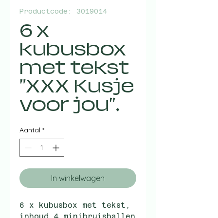
Productcode: 3019014
6 x
kubusbox
met tekst
"XXX Kusje
voor jou".
Aantal
*
In winkelwagen
6 x kubusbox met tekst,
inhoud 4 minibruisballen