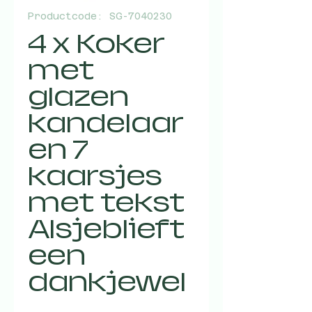
Productcode: SG-7040230
4 x Koker
met
glazen
kandelaar
en 7
kaarsjes
met tekst
Alsjeblieft
een
dankjewel