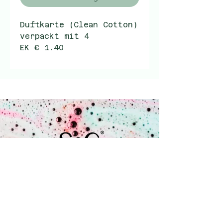
Duftkarte (Clean Cotton)
verpackt mit 4
EK € 1.40
VK € 2.99
Coenecoop 680
2741 PV Waddinxveen
+31 (0) 182 785 071