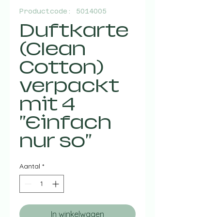
Productcode: 5014005
Duftkarte
(Clean
Cotton)
verpackt
mit 4
"Einfach
nur so"
Aantal
*
In winkelwagen