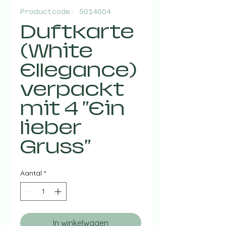
Productcode: 5014004
Duftkarte
(White
Ellegance)
verpackt
mit 4 "Ein
lieber
Gruss"
Aantal
*
In winkelwagen