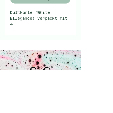
Duftkarte (White
Ellegance) verpackt mit
4
EK € 1.40
VK € 2.99
Coenecoop 680
2741 PV Waddinxveen
+31 (0) 182 785 071