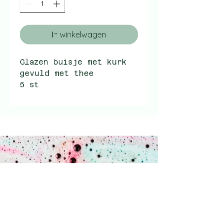
In winkelwagen
Glazen buisje met kurk
gevuld met thee
5 st
inkoopprijs p.st. 2.40
adviesverkoopprijs p.st.
4.99