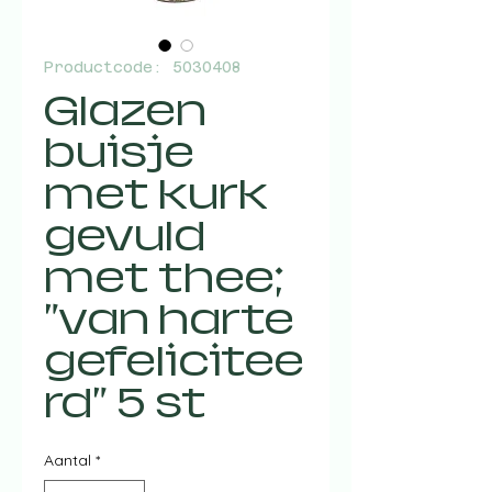
Productcode: 5030408
Glazen
buisje
met kurk
gevuld
met thee;
"van harte
gefelicitee
rd" 5 st
Aantal
*