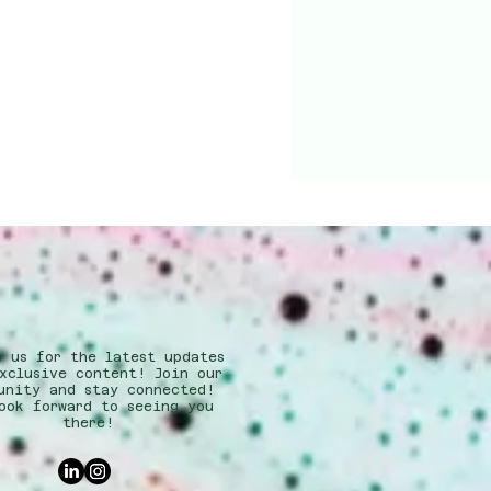
w us for the latest updates
xclusive content! Join our
unity and stay connected!
ook forward to seeing you
there!