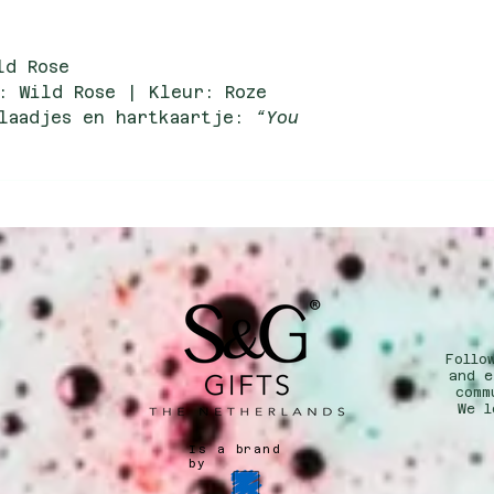
ld Rose
: Wild Rose | Kleur: Roze
laadjes en hartkaartje:
“You
 op te hangen
| Adviesverkoopprijs: €4,99
splay voor 11 hartzepen
Follo
n
and e
comm
We l
Is a brand
by