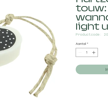
touw:
wanna
light
Productcode: 2
Aantal
*
I