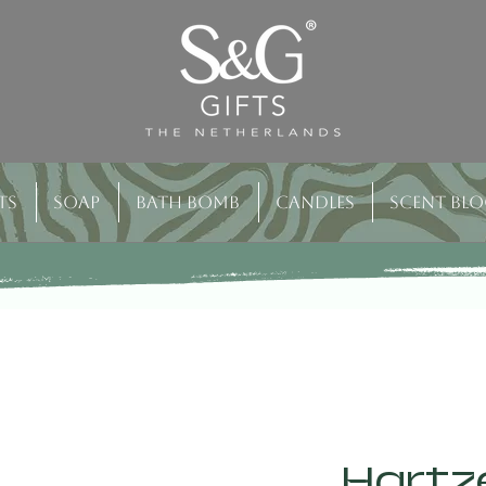
ts
Soap
Bath bomb
Candles
Scent bl
Hartz