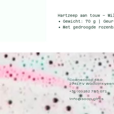
Hartzeep aan touw – Wi
Gewicht: 70 g | Geur
Met gedroogde rozenb
light up my day”
Praktisch touwtje om
Verpakt per 5 stuks 
| Inkoopprijs: €2,25
Optioneel: houten di
Coenecoop 680
2741 PV Waddinxvee
+31 (0) 182 785 071
info@soap.gifts