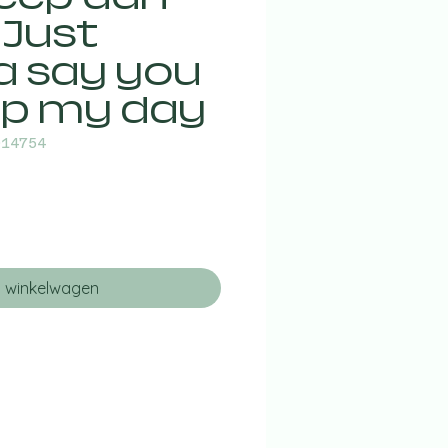
 Just
 say you
 up my day
014754
n winkelwagen