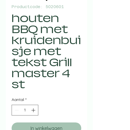
Productcode: 5020601
houten
BBQ met
kruidenbui
sje met
tekst Grill
master 4
st
Aantal
*
In winkelwagen